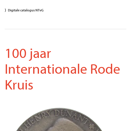
Digitale catalogus NTvG
100 jaar
Internationale Rode
Kruis
Voorkant
Afbeelding
penning