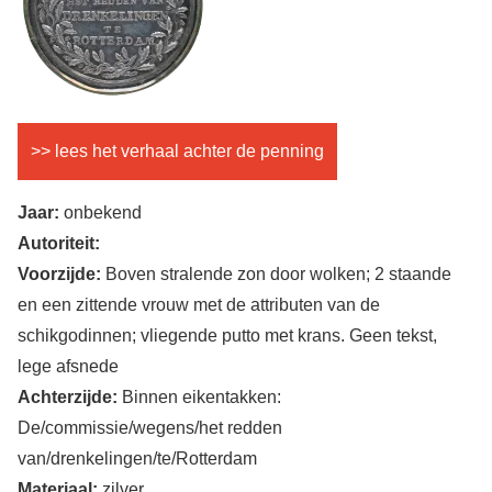
>> lees het verhaal achter de penning
Jaar:
onbekend
Autoriteit:
Voorzijde:
Boven stralende zon door wolken; 2 staande
en een zittende vrouw met de attributen van de
schikgodinnen; vliegende putto met krans. Geen tekst,
lege afsnede
Achterzijde:
Binnen eikentakken:
De/commissie/wegens/het redden
van/drenkelingen/te/Rotterdam
Materiaal:
zilver