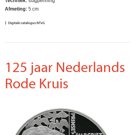
Techniek:
slagpenning
Afmeting:
5 cm
Digitale catalogus NTvG
125 jaar Nederlands
Rode Kruis
Voorkant
Afbeelding
penning