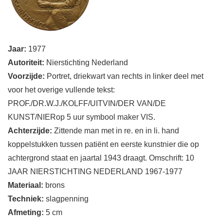
Jaar:
1977
Autoriteit:
Nierstichting Nederland
Voorzijde:
Portret, driekwart van rechts in linker deel met
voor het overige vullende tekst:
PROF./DR.W.J./KOLFF/UITVIN/DER VAN/DE
KUNST/NIERop 5 uur symbool maker VIS.
Achterzijde:
Zittende man met in re. en in li. hand
koppelstukken tussen patiënt en eerste kunstnier die op
achtergrond staat en jaartal 1943 draagt. Omschrift: 10
JAAR NIERSTICHTING NEDERLAND 1967-1977
Materiaal:
brons
Techniek:
slagpenning
Afmeting:
5 cm