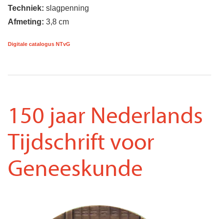
Techniek:
slagpenning
Afmeting:
3,8 cm
Digitale catalogus NTvG
150 jaar Nederlands
Tijdschrift voor
Geneeskunde
Voorkant
Afbeelding
penning