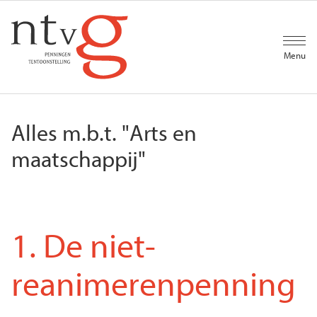
Overslaan
en
naar
de
Menu
inhoud
gaan
Alles m.b.t. "Arts en
maatschappij"
1. De niet-
reanimerenpenning