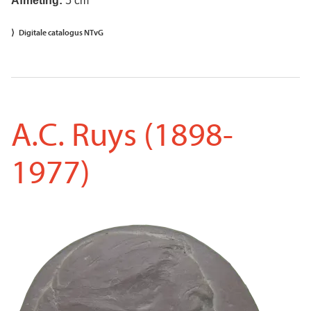
Afmeting:
5 cm
Digitale catalogus NTvG
A.C. Ruys (1898-
1977)
Voorkant
Afbeelding
penning