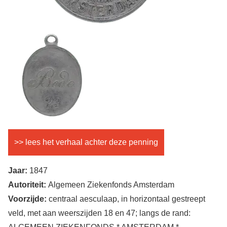
Achterkant
Afbeelding
penning
>> lees het verhaal achter deze penning
Jaar:
1847
Autoriteit:
Algemeen Ziekenfonds Amsterdam
Voorzijde:
centraal aesculaap, in horizontaal gestreept
veld, met aan weerszijden 18 en 47; langs de rand: