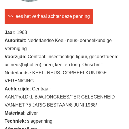
>> lees het verhaal achter deze penning
Jaar:
1968
Autoriteit:
Nederlandse Keel- neus- oorheelkundige
Vereniging
Voorzijde:
Centraal: insectachtige figuur, geconstrueerd
uit neus(bijholten), oren, keel en tong. Omschrift:
Nederlandse KEEL- NEUS- OORHEELKUNDIGE
VERENIGING
Achterzijde:
Centraal:
AAN/Prof.Dr.L.B.W.JONGKEES/TER GELEGENHEID
VAN/HET 75 JARIG BESTAAN/8 JUNI 1968/
Materiaal:
zilver
Techniek:
slagpenning