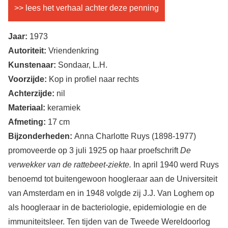
>> lees het verhaal achter deze penning
Jaar:
1973
Autoriteit:
Vriendenkring
Kunstenaar:
Sondaar, L.H.
Voorzijde:
Kop in profiel naar rechts
Achterzijde:
nil
Materiaal:
keramiek
Afmeting:
17 cm
Bijzonderheden:
Anna Charlotte Ruys (1898-1977)
promoveerde op 3 juli 1925 op haar proefschrift
De
verwekker van de rattebeet-ziekte.
In april 1940 werd Ruys
benoemd tot buitengewoon hoogleraar aan de Universiteit
van Amsterdam en in 1948 volgde zij J.J. Van Loghem op
als hoogleraar in de bacteriologie, epidemiologie en de
immuniteitsleer. Ten tijden van de Tweede Wereldoorlog