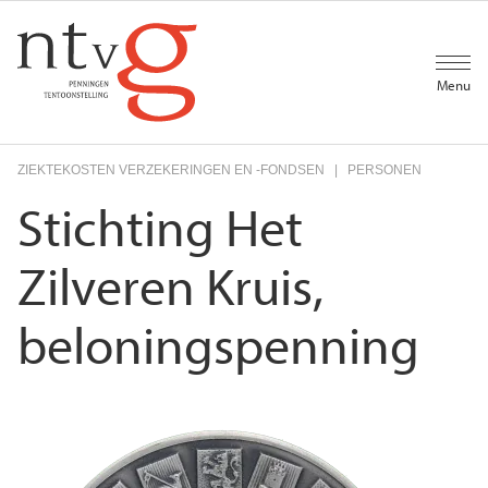
Overslaan
en
naar
de
Menu
inhoud
gaan
ZIEKTEKOSTEN VERZEKERINGEN EN -FONDSEN
PERSONEN
Stichting Het
Zilveren Kruis,
beloningspenning
Voorkant
Afbeelding
penning