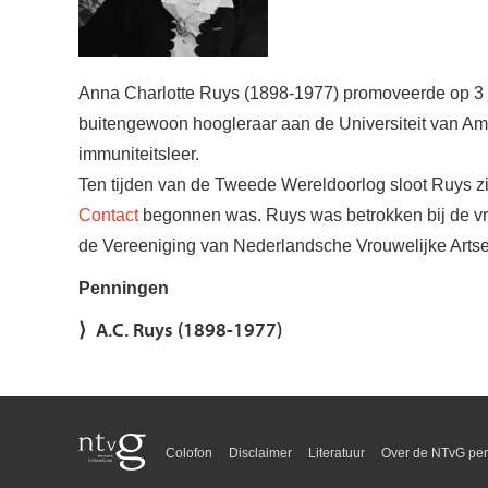
Anna Charlotte Ruys (1898-1977) promoveerde op 3 ju
buitengewoon hoogleraar aan de Universiteit van Ams
immuniteitsleer.
Ten tijden van de Tweede Wereldoorlog sloot Ruys zic
Contact
begonnen was. Ruys was betrokken bij de vro
de Vereeniging van Nederlandsche Vrouwelijke Artse
Penningen
A.C. Ruys (1898-1977)
Colofon
Disclaimer
Literatuur
Over de NTvG pen
Voet