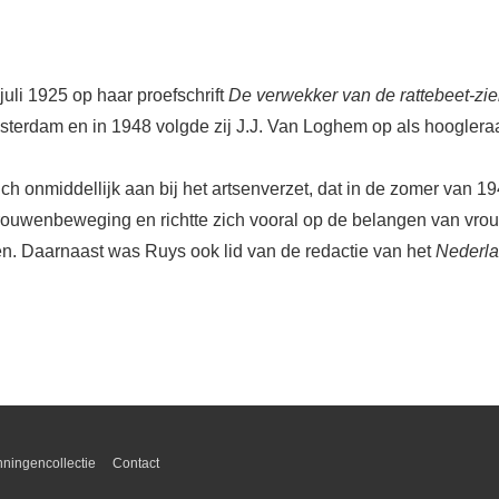
li 1925 op haar proefschrift
De verwekker van de rattebeet-zie
terdam en in 1948 volgde zij J.J. Van Loghem op als hoogleraar
h onmiddellijk aan bij het artsenverzet, dat in de zomer van 1
uwenbeweging en richtte zich vooral op de belangen van vrouw
n. Daarnaast was Ruys ook lid van de redactie van het
Nederla
ningencollectie
Contact