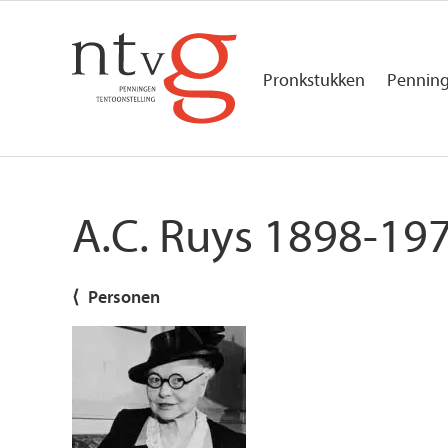
Overslaan
en
naar
de
Pronkstukken
Pennin
inhoud
Hoofdnavigatie
gaan
A.C. Ruys 1898-19
Personen