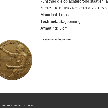
kunstnier die op achtergrond staat en j
NIERSTICHTING NEDERLAND 1967-
Materiaal:
brons
Techniek:
slagpenning
Afmeting:
5 cm
Digitale catalogus NTvG
erkant
elding
ing
ningencollectie
Contact