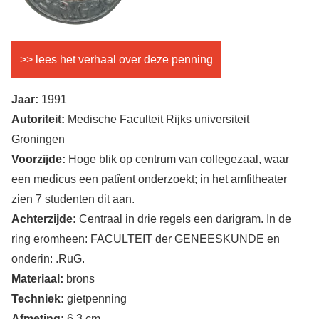
>> lees het verhaal over deze penning
Jaar:
1991
Autoriteit:
Medische Faculteit Rijks universiteit
Groningen
Voorzijde:
Hoge blik op centrum van collegezaal, waar
een medicus een patîent onderzoekt; in het amfitheater
zien 7 studenten dit aan.
Achterzijde:
Centraal in drie regels een darigram. In de
ring eromheen: FACULTEIT der GENEESKUNDE en
onderin: .RuG.
Materiaal:
brons
Techniek:
gietpenning
Afmeting:
6,3 cm