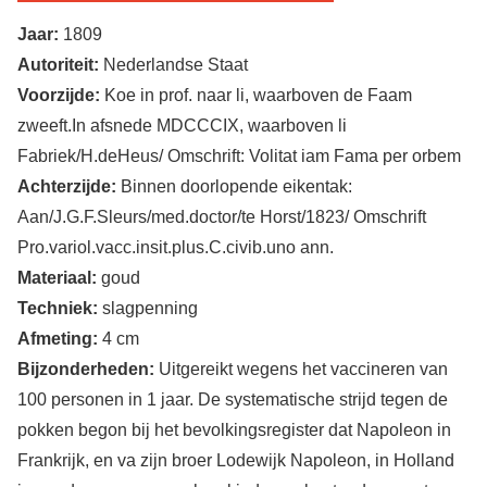
Jaar:
1809
Autoriteit:
Nederlandse Staat
Voorzijde:
Koe in prof. naar li, waarboven de Faam
zweeft.In afsnede MDCCCIX, waarboven li
Fabriek/H.deHeus/ Omschrift: Volitat iam Fama per orbem
Achterzijde:
Binnen doorlopende eikentak:
Aan/J.G.F.Sleurs/med.doctor/te Horst/1823/ Omschrift
Pro.variol.vacc.insit.plus.C.civib.uno ann.
Materiaal:
goud
Techniek:
slagpenning
Afmeting:
4 cm
Bijzonderheden:
Uitgereikt wegens het vaccineren van
100 personen in 1 jaar. De systematische strijd tegen de
pokken begon bij het bevolkingsregister dat Napoleon in
Frankrijk, en va zijn broer Lodewijk Napoleon, in Holland