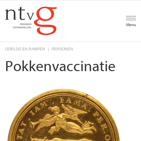
Overslaan
en
naar
de
Menu
inhoud
gaan
OORLOG EN RAMPEN
PERSONEN
Pokkenvaccinatie
Voorkant
Afbeelding
penning