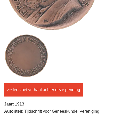
Achterkant
Afbeelding
penning
>> lees het verhaal achter deze penning
Jaar:
1913
Autoriteit:
Tijdschrift voor Geneeskunde, Vereniging