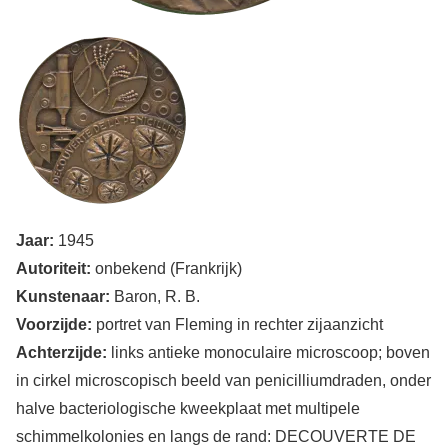
Achterkant
Afbeelding
penning
Jaar:
1945
Autoriteit:
onbekend (Frankrijk)
Kunstenaar:
Baron, R. B.
Voorzijde:
portret van Fleming in rechter zijaanzicht
Achterzijde:
links antieke monoculaire microscoop; boven
in cirkel microscopisch beeld van penicilliumdraden, onder
halve bacteriologische kweekplaat met multipele
schimmelkolonies en langs de rand: DECOUVERTE DE