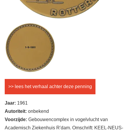
Achterkant
Afbeelding
penning
>> lees het verhaal achter deze penning
Jaar:
1961
Autoriteit:
onbekend
Voorzijde:
Gebouwencomplex in vogelvlucht van
Academisch Ziekenhuis R'dam. Omschrift: KEEL-NEUS-