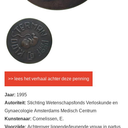
Achterkant
Afbeelding
penning
>> lees het verhaal achter deze penning
Jaar:
1995
Autoriteit:
Stichting Wetenschapsfonds Verloskunde en
Gynaecologie Amsterdams Medisch Centrum
Kunstenaar:
Cornelissen, E.
Voorzijde:
Achterover liggende/leunende vrouw in partus