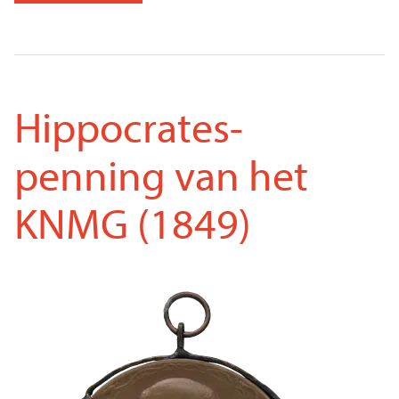
Hippocrates-
penning van het
KNMG (1849)
Voorkant
Afbeelding
penning