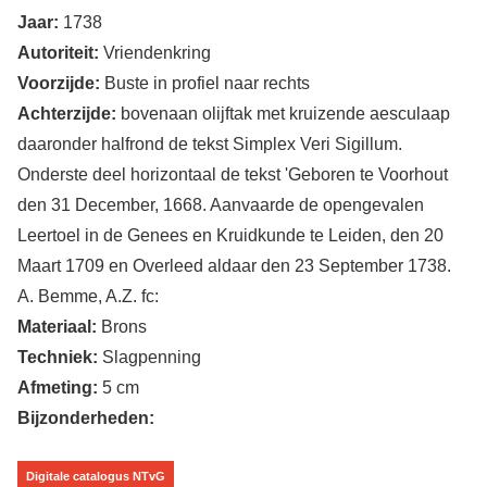
Jaar:
1738
Autoriteit:
Vriendenkring
Voorzijde:
Buste in profiel naar rechts
Achterzijde:
bovenaan olijftak met kruizende aesculaap
daaronder halfrond de tekst Simplex Veri Sigillum.
Onderste deel horizontaal de tekst 'Geboren te Voorhout
den 31 December, 1668. Aanvaarde de opengevalen
Leertoel in de Genees en Kruidkunde te Leiden, den 20
Maart 1709 en Overleed aldaar den 23 September 1738.
A. Bemme, A.Z. fc:
Materiaal:
Brons
Techniek:
Slagpenning
Afmeting:
5 cm
Bijzonderheden:
Digitale catalogus NTvG