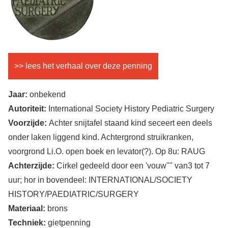
>> lees het verhaal over deze penning
Jaar:
onbekend
Autoriteit:
International Society History Pediatric Surgery
Voorzijde:
Achter snijtafel staand kind seceert een deels
onder laken liggend kind. Achtergrond struikranken,
voorgrond Li.O. open boek en levator(?). Op 8u: RAUG
Achterzijde:
Cirkel gedeeld door een 'vouw"" van3 tot 7
uur; hor in bovendeel: INTERNATIONAL/SOCIETY
HISTORY/PAEDIATRIC/SURGERY
Materiaal:
brons
Techniek:
gietpenning