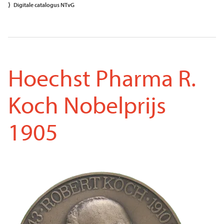
Digitale catalogus NTvG
Hoechst Pharma R.
Koch Nobelprijs
1905
Voorkant
Afbeelding
penning