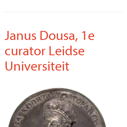
Janus Dousa, 1e
curator Leidse
Universiteit
Voorkant
Afbeelding
penning