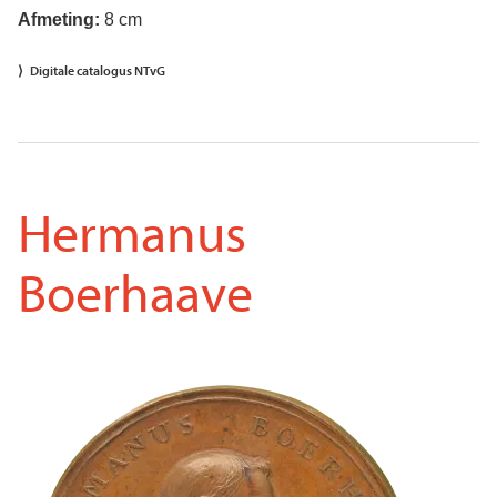
Afmeting:
8 cm
Digitale catalogus NTvG
Hermanus
Boerhaave
Voorkant
Afbeelding
penning