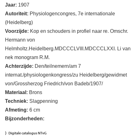
Jaar:
1907
Autoriteit:
Physiologencongres, 7e internationale
(Heidelberg)
Voorzijde:
Kop en schouders in profiel naar re. Omschr.
Hermann von
Helmholtz.Heidelberg.MDCCCLVIII.MDCCCLXXI. Li van
nek monogram R.M.
Achterzijde:
Den/teilnemern/am 7
internat./physiologenkongress/zu Heidelberg/gewidmet
von/Grossherzog Friedrich/von Badeb/1907/
Materiaal:
Brons
Techniek:
Slagpenning
Afmeting:
6 cm
Bijzonderheden:
Digitale catalogus NTvG